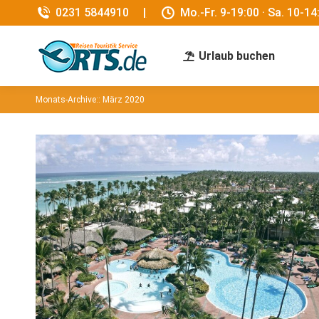
0231 5844910
|
Mo.-Fr. 9-19:00 · Sa. 10-14
Urlaub buchen
Monats-Archive::
März 2020