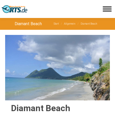
Sie befinden sich hier:
Diamant Beach
Start
Allgemein
Diamant Beach
Diamant Beach