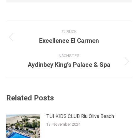
Kommentarnavigation
ZURÜCK
Excellence El Carmen
Vorheriger
Beitrag:
NÄCHSTES
Aydinbey King’s Palace & Spa
Nächster
Beitrag:
Related Posts
TUI KIDS CLUB Riu Oliva Beach
13. November 2024