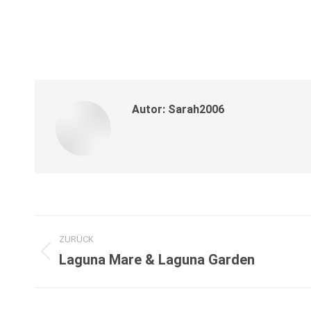
Autor:
Sarah2006
Kommentarnavigation
ZURÜCK
Laguna Mare & Laguna Garden
Vorheriger
Beitrag: