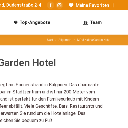
d, Dudenstraße 2-4
Meine Favoriten
|
Facebook
Instagram
page
page
Top-Angebote
Team
opens
opens
in
in
new
new
Sie befinden sich hier:
Start
Allgemein
MPM Kalina Garden Hotel
window
window
Garden Hotel
iegt am Sonnenstrand in Bulgarien. Das charmante
lbar im Stadtzentrum und ist nur 200 Meter vom
and ist perfekt für den Familienurlaub mit Kindern
Meer abfällt. Viele Geschäfte, Bars, Restaurants und
erwarten Sie rund um die Hotelanlage. Das
reichen Sie bequem zu Fuß.