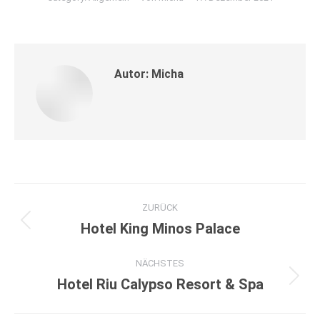
Autor:
Micha
Kommentarnavigation
ZURÜCK
Hotel King Minos Palace
Vorheriger
Beitrag:
NÄCHSTES
Hotel Riu Calypso Resort & Spa
Nächster
Beitrag: