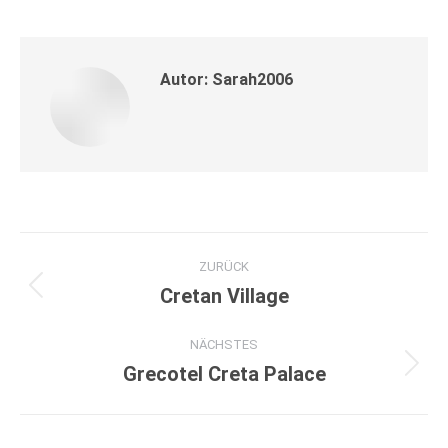
Autor:
Sarah2006
Kommentarnavigation
ZURÜCK
Cretan Village
Vorheriger
Beitrag:
NÄCHSTES
Grecotel Creta Palace
Nächster
Beitrag: