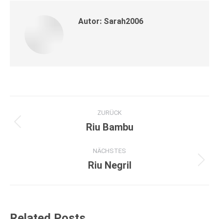
Autor:
Sarah2006
Kommentarnavigation
ZURÜCK
Riu Bambu
Vorheriger
Beitrag:
NÄCHSTES
Riu Negril
Nächster
Beitrag:
Related Posts