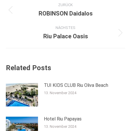
Kommentarnavigation
ZURÜCK
ROBINSON Daidalos
Vorheriger
Beitrag:
NÄCHSTES
Riu Palace Oasis
Nächster
Beitrag:
Related Posts
TUI KIDS CLUB Riu Oliva Beach
13. November 2024
Hotel Riu Papayas
13. November 2024