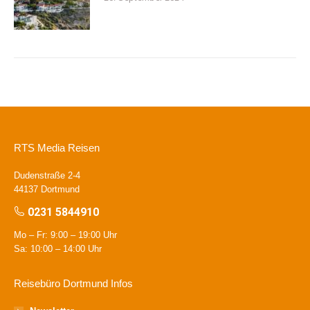
RTS Media Reisen
Dudenstraße 2-4
44137 Dortmund
0231 5844910
Mo – Fr: 9:00 – 19:00 Uhr
Sa: 10:00 – 14:00 Uhr
Reisebüro Dortmund Infos