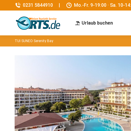
0231 5844910
|
Mo.-Fr. 9-19:00 · Sa. 10-14
Urlaub buchen
TUI SUNEO Serenity Bay