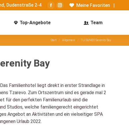
d, Dudenstraße 2-4
Meine Favoriten
|
Facebook
Instagram
page
page
Top-Angebote
Team
opens
opens
in
in
new
new
Sie befinden sich hier:
Start
Allgemein
TUI SUNEO Serenity Bay
window
window
erenity Bay
Das Familienhotel liegt direkt in erster Strandlage in
mens Tzarevo. Zum Ortszentrum sind es gerade mal 2
t für den perfekten Familienurlaub sind die
d Studios, welche familiengerecht eingerichtet
ges Angebot an Aktivitäten und ein vielseitiger SPA
lungenen Urlaub 2022.