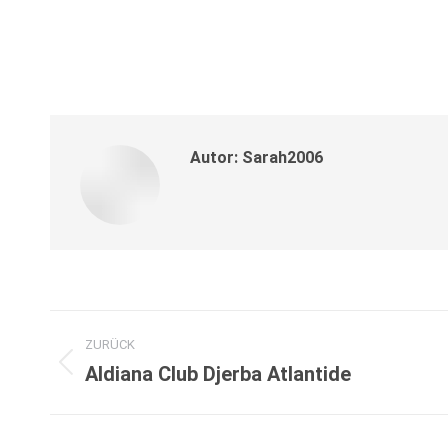
Autor:
Sarah2006
Kommentarnavigation
ZURÜCK
Aldiana Club Djerba Atlantide
Vorheriger
Beitrag: